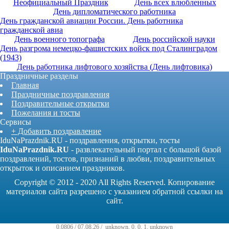
Неофициальный Праздник
День всех влюбленных
День дипломатического работника
День гражданской авиации России. День работника
гражданской авиа
День военного топографа
День российской науки
День разгрома немецко-фашистских войск под Сталинградом
(1943)
День работника лифтового хозяйства (День лифтовика)
Праздничные разделы
Главная
Праздничные поздравления
Поздравительные открытки
Пожелания и тосты
Сервисы
+ Добавить поздравление
IduNaPrazdnik.RU - поздравления, открытки, тосты
IduNaPrazdnik.RU
- развлекательный портал с большой базой
поздравлений, тостов, признаний в любви, поздравительных
открыток и описанием праздников.
Copyright © 2012 - 2020 All Rights Reserved. Копирование
материалов сайта разрешено с указанием обратной ссылки на
сайт.
0.0806 / 07.08.26 /
unknown
.
0
.
0
.
1
.
unknown