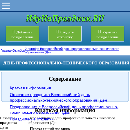
Добавить
Создать
Украсить
поздравление
открытку
поздравление
2 октября Всероссийский день профессионально-технического
Главная
Октябрь
образования (Ден
ДЕНЬ ПРОФЕССИОНАЛЬНО-ТЕХНИЧЕСКОГО ОБРАЗОВАНИЯ
Содержание
Краткая информация
Описание праздника Всероссийский день
профессионально-технического образования (Ден
Поздравления с Всероссийский день профессионально-
Краткая информация
технического образования (Ден
Название
Всероссийский день профессионально-технического
Праздничные открытки
праздника
образования (Ден
Дата
Переходящий праздник