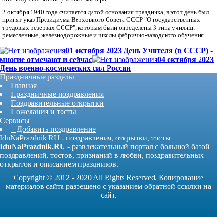
2 октября 1940 года считается датой основания праздника, в этот день был
принят указ Президиума Верховного Совета СССР "О государственных
трудовых резервах СССР", которым были определены 3 типа училищ:
ремесленные, железнодорожные и школы фабрично-заводского обучения.
01 октября 2023 День Учителя (в СССР) -
многие отмечают и сейчас
04 октября 2023
День военно-космических сил России
Праздничные разделы
Главная
Праздничные поздравления
Поздравительные открытки
Пожелания и тосты
Сервисы
+ Добавить поздравление
IduNaPrazdnik.RU - поздравления, открытки, тосты
IduNaPrazdnik.RU
- развлекательный портал с большой базой
поздравлений, тостов, признаний в любви, поздравительных
открыток и описанием праздников.
Copyright © 2012 - 2020 All Rights Reserved. Копирование
материалов сайта разрешено с указанием обратной ссылки на
сайт.