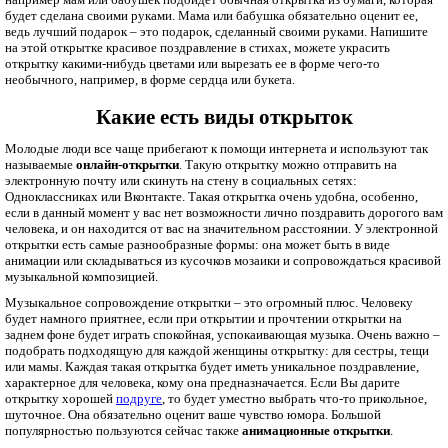
будет сделана своими руками. Мама или бабушка обязательно оценит ее,
ведь лучший подарок – это подарок, сделанный своими руками. Напишите
на этой открытке красивое поздравление в стихах, можете украсить
открытку какими-нибудь цветами или вырезать ее в форме чего-то
необычного, например, в форме сердца или букета.
Какие есть виды открыток
Молодые люди все чаще прибегают к помощи интернета и используют так
называемые
онлайн-открытки
. Такую открытку можно отправить на
электронную почту или скинуть на стену в социальных сетях:
Одноклассниках или Вконтакте. Такая открытка очень удобна, особенно,
если в данный момент у вас нет возможности лично поздравить дорогого вам
человека, и он находится от вас на значительном расстоянии. У электронной
открытки есть самые разнообразные формы: она может быть в виде
анимации или складываться из кусочков мозаики и сопровождаться красивой
музыкальной композицией.
Музыкальное сопровождение открытки – это огромный плюс. Человеку
будет намного приятнее, если при открытии и прочтении открытки на
заднем фоне будет играть спокойная, успокаивающая музыка. Очень важно –
подобрать подходящую для каждой женщины открытку: для сестры, тещи
или мамы. Каждая такая открытка будет иметь уникальное поздравление,
характерное для человека, кому она предназначается. Если Вы дарите
открытку хорошей
подруге
, то будет уместно выбрать что-то прикольное,
шуточное. Она обязательно оценит ваше чувство юмора. Большой
популярностью пользуются сейчас также
анимационные открытки
.