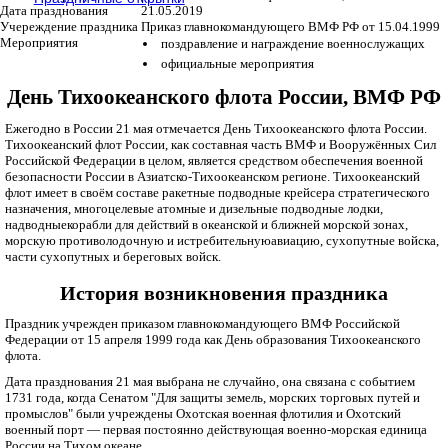
Дата празднования
21.05.2019
Учереждение праздника
Приказ главнокомандующего ВМФ РФ от 15.04.1999
Мероприятия
поздравление и награждение военнослужащих
официальные мероприятия
День Тихоокеанского флота России, ВМФ РФ
Ежегодно в России 21 мая отмечается День Тихоокеанского флота России.
Тихоокеанский флот России, как составная часть ВМФ и Вооружённых Сил
Российской Федерации в целом, является средством обеспечения военной
безопасности России в Азиатско-Тихоокеанском регионе. Тихоокеанский
флот имеет в своём составе ракетные подводные крейсера стратегического
назначения, многоцелевые атомные и дизельные подводные лодки,
надводныекорабли для действий в океанской и ближней морской зонах,
морскую противолодочную и истребительнуюавиацию, сухопутные войска,
части сухопутных и береговых войск.
История возникновения праздника
Праздник учрежден приказом главнокомандующего ВМФ Российской
Федерации от 15 апреля 1999 года как День образования Тихоокеанского
флота.
Дата празднования 21 мая выбрана не случайно, она связана с событием
1731 года, когда Сенатом "Для защиты земель, морских торговых путей и
промыслов" были учреждены Охотская военная флотилия и Охотский
военный порт — первая постоянно действующая военно-морская единица
России на Тихом океане.