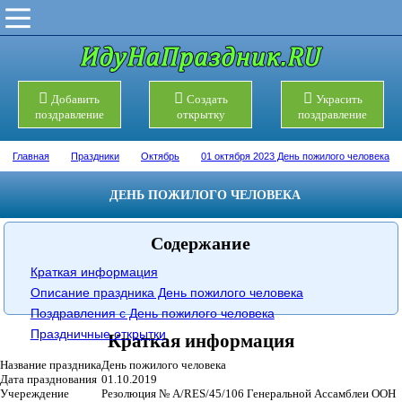
Добавить
Создать
Украсить
поздравление
открытку
поздравление
Главная
Праздники
Октябрь
01 октября 2023 День пожилого человека
ДЕНЬ ПОЖИЛОГО ЧЕЛОВЕКА
Содержание
Краткая информация
Описание праздника День пожилого человека
Поздравления с День пожилого человека
Праздничные открытки
Краткая информация
Название праздника
День пожилого человека
Дата празднования
01.10.2019
Учереждение
Резолюция № A/RES/45/106 Генеральной Ассамблеи ООН