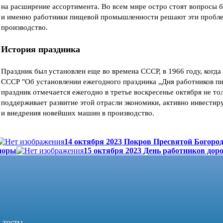
на расширение ассортимента. Во всем мире остро стоят вопросы 
и именно работники пищевой промышленности решают эти пробле
производство.
История праздника
Праздник был установлен еще во времена СССР, в 1966 году, когд
СССР "Об установлении ежегодного праздника „Дня работников п
праздник отмечается ежегодно в третье воскресенье октября не тол
поддерживает развитие этой отрасли экономики, активно инвестир
и внедрения новейших машин в производство.
14 октября 2023 Покров Пресвятой Богород
поры
15 октября 2023 День работников дор
, тосты