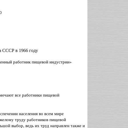
0
а СССР в 1966 году
женный работник пищевой индустрии»
тмечают все работники пищевой
печении населения во всем мире
желому труду работников пищевой
шой выбор, ведь их труд направлен также и