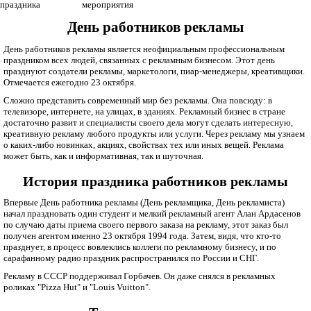
праздника
мероприятия
День работников рекламы
День работников рекламы является неофициальным профессиональным
праздником всех людей, связанных с рекламным бизнесом. Этот день
празднуют создатели рекламы, маркетологи, пиар-менеджеры, креативщики.
Отмечается ежегодно 23 октября.
Сложно представить современный мир без рекламы. Она повсюду: в
телевизоре, интернете, на улицах, в зданиях. Рекламный бизнес в стране
достаточно развит и специалисты своего дела могут сделать интересную,
креативную рекламу любого продукты или услуги. Через рекламу мы узнаем
о каких-либо новинках, акциях, свойствах тех или иных вещей. Реклама
может быть, как и информативная, так и шуточная.
История праздника работников рекламы
Впервые День работника рекламы (День рекламщика, День рекламиста)
начал праздновать один студент и мелкий рекламный агент Алан Ардасенов
по случаю даты приема своего первого заказа на рекламу, этот заказ был
получен агентом именно 23 октября 1994 года. Затем, видя, что кто-то
празднует, в процесс вовлеклись коллеги по рекламному бизнесу, и по
сарафанному радио праздник распространился по России и СНГ.
Рекламу в СССР поддерживал Горбачев. Он даже снялся в рекламных
роликах "Pizza Hut" и "Louis Vuitton".