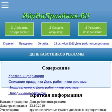
Добавить
Создать
Украсить
поздравление
открытку
поздравление
Главная
Праздники
Октябрь
23 октября 2023 День работников рекламы
ДЕНЬ РАБОТНИКОВ РЕКЛАМЫ
Содержание
Краткая информация
Описание праздника День работников рекламы
Поздравления с День работников рекламы
Праздничные открытки
Краткая информация
Название праздника
День работников рекламы
Дата празднования
23.10.2019
Учереждение
вручение почетных грамот, дипломов; корпоративные