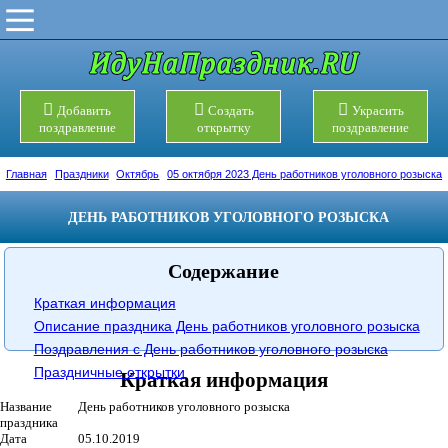
Добавить
Создать
Украсить
поздравление
открытку
поздравление
Главная
Праздники
Октябрь
05 октября 2023 День работников уголовного розыска
ДЕНЬ РАБОТНИКОВ УГОЛОВНОГО РОЗЫСКА
Содержание
Краткая информация
Описание праздника День работников уголовного розыска
Поздравления с День работников уголовного розыска
Праздничные открытки
Краткая информация
Название
День работников уголовного розыска
праздника
Дата
05.10.2019