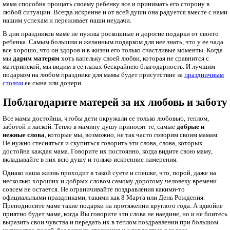
мама способна прощать своему ребенку все и принимать его сторону в
любой ситуации. Всегда искренне и от всей души она радуется вместе с нами
нашим успехам и переживает наши неудачи.
В дни праздников маме не нужны роскошные и дорогие подарки от своего
ребенка. Самым большим и желанным подарком для нее знать, что у ее чада
все хорошо, что он здоров и в жизни его только счастливые моменты. Когда
мы
дарим матерям
хоть капельку своей любви, которая не сравнится с
материнской, мы видим в ее глазах бескрайнею благодарность. И лучшим
подарком на любом празднике для мамы будет присутствие за
праздничным
столом
ее сына или дочери.
Поблагодарите матерей за их любовь и заботу
Все мамы достойны, чтобы дети окружали ее только любовью, теплом,
заботой и лаской. Тепло в мамину душу приносят те, самые
добрые и
нежные слова
, которые мы, возможно, не так часто говорим своим мамам.
Не нужно стесняться и скупиться говорить эти слова, слова, которых
достойна каждая мама. Говорите их постоянно, когда видите свою маму,
вкладывайте в них всю душу и только искренние намерения.
Однако наша жизнь проходит в такой суете и спешке, что, порой, даже на
несколько хороших и добрых словом самому дорогому человеку времени
совсем не остается. Не ограничивайте поздравления какими-то
официальными праздниками, такими как 8 Марта или День Рождения.
Преподносите маме такие подарки на протяжении круглого года. А вдвойне
приятно будет маме, когда Вы говорите эти слова не наедине, но и не боитесь
выразить свои чувства и передать их в теплом поздравлении при большом