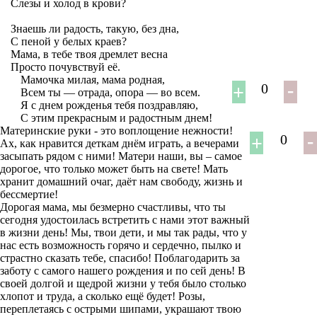
Слезы и холод в крови?
Знаешь ли радость, такую, без дна,
С пеной у белых краев?
Мама, в тебе твоя дремлет весна
Просто почувствуй её.
Мамочка милая, мама родная,
0
Всем ты — отрада, опора — во всем.
Я с днем рожденья тебя поздравляю,
С этим прекрасным и радостным днем!
Материнские руки - это воплощение нежности!
0
Ах, как нравится деткам днём играть, а вечерами
засыпать рядом с ними! Матери наши, вы – самое
дорогое, что только может быть на свете! Мать
хранит домашний очаг, даёт нам свободу, жизнь и
бессмертие!
Дорогая мама, мы безмерно счастливы, что ты
сегодня удостоилась встретить с нами этот важный
в жизни день! Мы, твои дети, и мы так рады, что у
нас есть возможность горячо и сердечно, пылко и
страстно сказать тебе, спасибо! Поблагодарить за
заботу с самого нашего рождения и по сей день! В
своей долгой и щедрой жизни у тебя было столько
хлопот и труда, а сколько ещё будет! Розы,
переплетаясь с острыми шипами, украшают твою