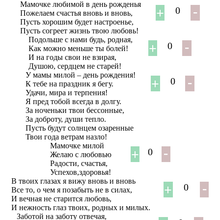
Мамочке любимой в день рожденья
0
Пожелаем счастья вновь и вновь,
Пусть хорошим будет настроенье,
Пусть согреет жизнь твою любовь!
Подольше с нами будь, родная,
0
Как можно меньше ты болей!
И на годы свои не взирая,
Душою, сердцем не старей!
У мамы милой – день рождения!
0
К тебе на праздник я бегу.
Удачи, мира и терпения!
Я пред тобой всегда в долгу.
За ноченьки твои бессонные,
За доброту, души тепло.
Пусть будут солнцем озаренные
Твои года ветрам назло!
Мамочке милой
0
Желаю с любовью
Радости, счастья,
Успехов,здоровья!
В твоих глазах я вижу вновь и вновь
0
Все то, о чем я позабыть не в силах,
И вечная не старится любовь,
И нежность глаз твоих, родных и милых.
Заботой на заботу отвечая,