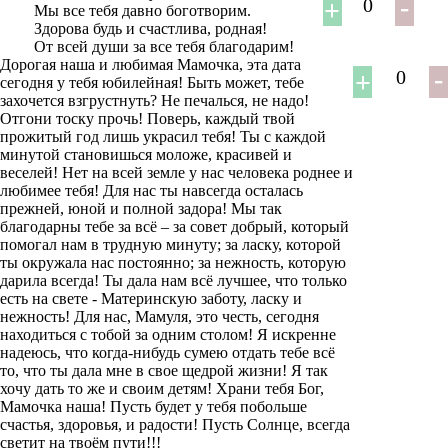
0
Мы все тебя давно боготворим.
Здорова будь и счастлива, родная!
От всей души за все тебя благодарим!
Дорогая наша и любимая Мамочка, эта дата
0
сегодня у тебя юбилейная! Быть может, тебе
захочется взгрустнуть? Не печалься, не надо!
Отгони тоску прочь! Поверь, каждый твой
прожитый год лишь украсил тебя! Ты с каждой
минутой становишься моложе, красивей и
веселей! Нет на всей земле у нас человека роднее и
любимее тебя! Для нас ты навсегда осталась
прежней, юной и полной задора! Мы так
благодарны тебе за всё – за совет добрый, который
помогал нам в трудную минуту; за ласку, которой
ты окружала нас постоянно; за нежность, которую
дарила всегда! Ты дала нам всё лучшее, что только
есть на свете - Материнскую заботу, ласку и
нежность! Для нас, Мамуля, это честь, сегодня
находиться с тобой за одним столом! Я искренне
надеюсь, что когда-нибудь сумею отдать тебе всё
то, что ты дала мне в свое щедрой жизни! Я так
хочу дать то же и своим детям! Храни тебя Бог,
Мамочка наша! Пусть будет у тебя побольше
счастья, здоровья, и радости! Пусть Солнце, всегда
светит на твоём пути!!!