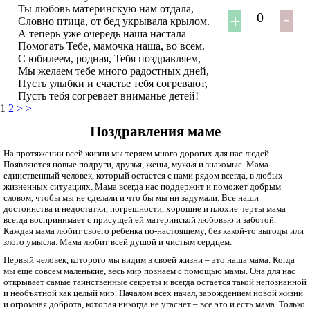
Ты любовь материнскую нам отдала,
0
Словно птица, от бед укрывала крылом.
А теперь уже очередь наша настала
Помогать Тебе, мамочка наша, во всем.
С юбилеем, родная, Тебя поздравляем,
Мы желаем тебе много радостных дней,
Пусть улыбки и счастье тебя согревают,
Пусть тебя согревает вниманье детей!
1
2
>
>|
Поздравления маме
На протяжении всей жизни мы теряем много дорогих для нас людей.
Появляются новые подруги, друзья, жены, мужья и знакомые. Мама –
единственный человек, который остается с нами рядом всегда, в любых
жизненных ситуациях. Мама всегда нас поддержит и поможет добрым
словом, чтобы мы не сделали и что бы мы ни задумали. Все наши
достоинства и недостатки, погрешности, хорошие и плохие черты мама
всегда воспринимает с присущей ей материнской любовью и заботой.
Каждая мама любит своего ребенка по-настоящему, без какой-то выгоды или
злого умысла. Мама любит всей душой и чистым сердцем.
Первый человек, которого мы видим в своей жизни – это наша мама. Когда
мы еще совсем маленькие, весь мир познаем с помощью мамы. Она для нас
открывает самые таинственные секреты и всегда остается такой непознанной
и необъятной как целый мир. Началом всех начал, зарождением новой жизни
и огромная доброта, которая никогда не угаснет – все это и есть мама. Только