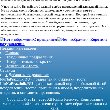
количестве людей, без всякого стеснения и с гордостью в голосе.
У нас на сайте Вы найдете большой
выбор поздравлений для вашей мамы
.
Но не всегда стоит обращаться за помощью к сочиненным кем-то и
применяемыми большинством людей поздравлениям. Постарайтесь немного
пофантазировать, напрягите воображение, даже если Вы и не являетесь
великим поэтом или прозаиком. Маме будет намного приятнее, когда
поздравление написано именно вами и предназначается только для нее. Она
обязательно оценит все те старания и любовь, которые вы вложили в
поздравление.
С крещением
Короткие
поздравления
Праздничные разделы
Главная
Праздничные поздравления
Поздравительные открытки
Пожелания и тосты
Сервисы
+ Добавить поздравление
IduNaPrazdnik.RU - поздравления, открытки, тосты
IduNaPrazdnik.RU
- развлекательный портал с большой базой
поздравлений, тостов, признаний в любви, поздравительных
открыток и описанием праздников.
Copyright © 2012 - 2020 All Rights Reserved. Копирование
материалов сайта разрешено с указанием обратной ссылки на
сайт.