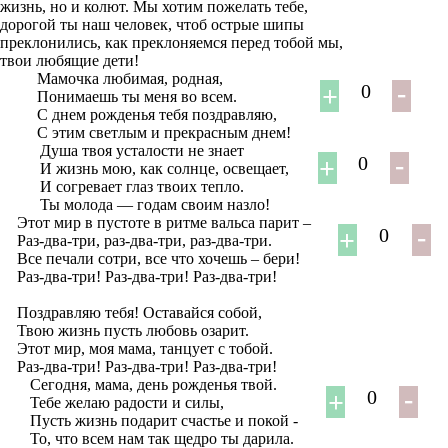
жизнь, но и колют. Мы хотим пожелать тебе,
дорогой ты наш человек, чтоб острые шипы
преклонились, как преклоняемся перед тобой мы,
твои любящие дети!
Мамочка любимая, родная,
0
Понимаешь ты меня во всем.
С днем рожденья тебя поздравляю,
С этим светлым и прекрасным днем!
Душа твоя усталости не знает
0
И жизнь мою, как солнце, освещает,
И согревает глаз твоих тепло.
Ты молода — годам своим назло!
Этот мир в пустоте в ритме вальса парит –
0
Раз-два-три, раз-два-три, раз-два-три.
Все печали сотри, все что хочешь – бери!
Раз-два-три! Раз-два-три! Раз-два-три!
Поздравляю тебя! Оставайся собой,
Твою жизнь пусть любовь озарит.
Этот мир, моя мама, танцует с тобой.
Раз-два-три! Раз-два-три! Раз-два-три!
Сегодня, мама, день рожденья твой.
0
Тебе желаю радости и силы,
Пусть жизнь подарит счастье и покой -
То, что всем нам так щедро ты дарила.