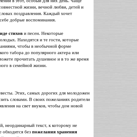
ений в этот, особый для них день. Чаще
совместной жизни, вечной любви, детей и
 словах поздравления. Каждый хочет
 себе добрые воспоминания.
иде стихов
и песен. Некоторые
лодых. Находятся и те гости, которые
ваниями, чтобы в необычной форме
кого табора до популярного актера или
можете прочитать душевное и в то же время
ного в семейной жизни.
евесты. Этих, самых дорогих для молодожен
азить словами. В своих пожеланиях родители
вления на свет внуков, чтобы дом новой
, неординарный текст, к которому не
е обходится без
пожелания хранения