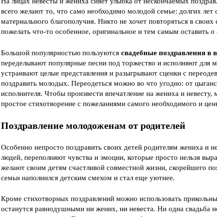
На лицах невесты и жениха сияет улыбка от нескончаемых поздравл
всего желают то, что само необходимо молодой семье: долгих лет 
материального благополучия. Никто не хочет повторяться в своих
пожелать что-то особенное, оригинальное и тем самым оставить о
Большой популярностью пользуются
свадебные поздравления в в
переделывают популярные песни под торжество и исполняют для мо
устраивают целые представления и разыгрывают сценки с переоде
поздравить молодых. Переодеться можно во что угодно: от цыганс
исполнителя. Чтобы произвести впечатление на жениха и невесту, 
простое стихотворение с пожеланиями самого необходимого и цен
Поздравление молодоженам от родителей
Особенно непросто поздравить своих детей родителям жениха и н
людей, переполняют чувства и эмоции, которые просто нельзя выр
желают своим детям счастливой совместной жизни, скорейшего поя
семьи наполнился детским смехом и стал еще уютнее.
Кроме стихотворных поздравлений можно использовать прикольный
останутся равнодушными ни жених, ни невеста. Ни одна свадьба н