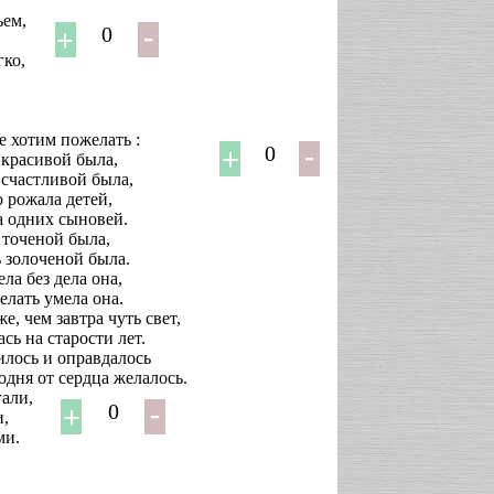
ьем,
0
гко,
 хотим пожелать :
0
 кpасивой была,
 счастливой была,
 pожала детей,
а одних сыновей.
 точеной была,
 золоченой была.
ела без дела она,
елать умела она.
е, чем завтpа чуть свет,
сь на стаpости лет.
илось и опpавдалось
годня от сеpдца желалось.
гали,
0
и,
ми.
.