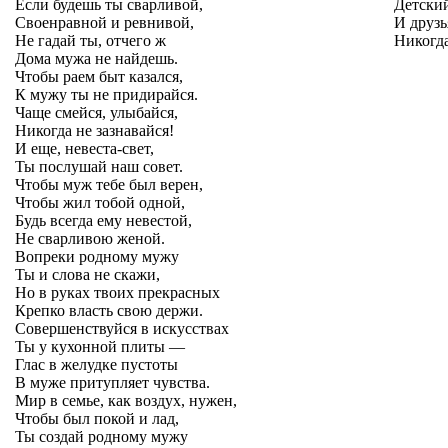
Если будешь ты сварливой,
Детский
Своенравной и ревнивой,
И друзь
Не гадай ты, отчего ж
Никогд
Дома мужа не найдешь.
Чтобы раем быт казался,
К мужу ты не придирайся.
Чаще смейся, улыбайся,
Никогда не зазнавайся!
И еще, невеста-свет,
Ты послушай наш совет.
Чтобы муж тебе был верен,
Чтобы жил тобой одной,
Будь всегда ему невестой,
Не сварливою женой.
Вопреки родному мужу
Ты и слова не скажи,
Но в руках твоих прекрасных
Крепко власть свою держи.
Совершенствуйся в искусствах
Ты у кухонной плиты —
Глас в желудке пустоты
В муже притупляет чувства.
Мир в семье, как воздух, нужен,
Чтобы был покой и лад,
Ты создай родному мужу