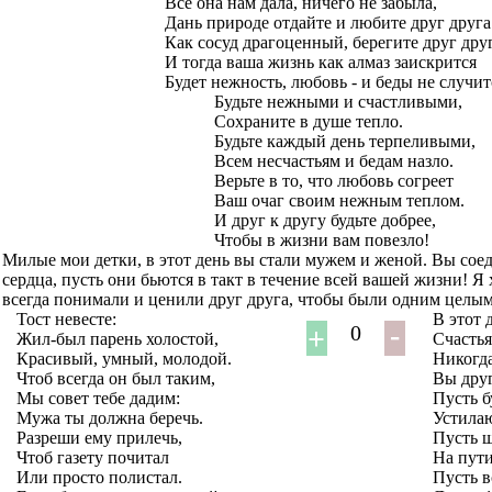
Все она нам дала, ничего не забыла,
Дань природе отдайте и любите друг друга
Как сосуд драгоценный, берегите друг дру
И тогда ваша жизнь как алмаз заискрится
Будет нежность, любовь - и беды не случит
Будьте нежными и счастливыми,
Сохраните в душе тепло.
Будьте каждый день терпеливыми,
Всем несчастьям и бедам назло.
Верьте в то, что любовь согреет
Ваш очаг своим нежным теплом.
И друг к другу будьте добрее,
Чтобы в жизни вам повезло!
Милые мои детки, в этот день вы стали мужем и женой. Вы соед
сердца, пусть они бьются в такт в течение всей вашей жизни! Я
всегда понимали и ценили друг друга, чтобы были одним целым
Тост невесте:
В этот 
0
Жил-был парень холостой,
Счастья
Красивый, умный, молодой.
Никогда
Чтоб всегда он был таким,
Вы друг
Мы совет тебе дадим:
Пусть б
Мужа ты должна беречь.
Устилаю
Разреши ему прилечь,
Пусть 
Чтоб газету почитал
На пути
Или просто полистал.
Пусть в