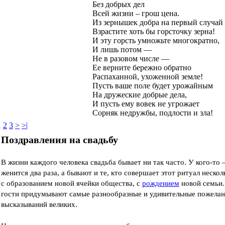
Без добрых дел
Всей жизни – грош цена.
Из зернышек добра на первый случай
Взрастите хоть бы горсточку зерна!
И эту горсть умножьте многократно,
И лишь потом —
Не в разовом числе —
Ее верните бережно обратно
Распаханной, ухоженной земле!
Пусть ваше поле будет урожайным
На дружеские добрые дела,
И пусть ему вовек не угрожает
Сорняк недружбы, подлости и зла!
1
2
3
>
>|
Поздравления на свадьбу
В жизни каждого человека свадьба бывает ни так часто. У кого-то –
женится два раза, а бывают и те, кто совершает этот ритуал нескол
с образованием новой ячейки общества, с
рождением
новой семьи.
гости придумывают самые разнообразные и удивительные пожелан
высказываний великих.