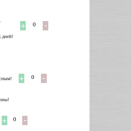
,
0
х дней!
,
0
асным!
чины!
0