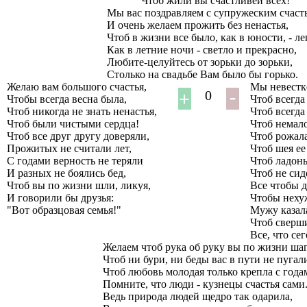
Чтоб жили вы счастливей всех!
Мы вас поздравляем с супружеским счаст
И очень желаем прожить без ненастья,
Чтоб в жизни все было, как в юности, - ле
Как в летние ночи - светло и прекрасно,
Любите-целуйтесь от зорьки до зорьки,
Столько на свадьбе Вам было бы горько.
Желаю вам большого счастья,
Мы невестке
0
Чтобы всегда весна была,
Чтоб всегда
Чтоб никогда не знать ненастья,
Чтоб всегда
Чтоб были чистыми сердца!
Чтоб немало
Чтоб все друг другу доверяли,
Чтоб pожал
Прожитых не считали лет,
Чтоб шея ее
С годами верность не теряли
Чтоб ладонь
И разных не боялись бед,
Чтоб не сид
Чтоб вы по жизни шли, ликуя,
Все чтобы д
И говорили бы друзья:
Чтобы нехуж
"Вот образцовая семья!"
Мужу казала
Чтоб свеpш
Все, что се
Желаем чтоб рука об руку вы по жизни ша
Чтоб ни бури, ни беды вас в пути не пугал
Чтоб любовь молодая только крепла с года
Помните, что люди - кузнецы счастья сами
Ведь природа людей щедро так одарила,