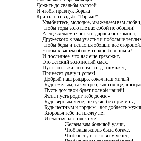
Дожить до свадьбы золотой
И чтобы правнук Борька
Кричал на свадьбе "Горько!"
Улыбнитесь, молодые, мы желаем вам любви
Чтобы годы золотые вас собой не обошли!
А еще желаем счастья и дороги без камней,
Дружеского к вам участья и побольше теплы
Чтобы беды и ненастья обошли вас стороной
Чтобы в вашем общем сердце был покой!
И последнее, что нас еще тревожит,
Это детский золотистый смех.
Пусть он в жизни вам всегда поможет,
Принесет удачу и успех!
Добрый наш рыцарь, сокол наш милый,
Будь смелым, как ястреб, как солнце, прекр
Пусть дом твой будет полной чашей!
Жена пусть родит тебе дочек -
Будь верным жене, не гуляй без причины,
Будь честным и гордым - вот доблесть муж
Здоровья тебе на тысячу лет
И счастья на столько же!
Желаем вам большой удачи,
Чтоб ваша жизнь была богаче,
Чтоб был у вас во всем успех,