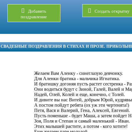
Добавить
Создать открытку
поздравление
СВАДЕБНЫЕ ПОЗДРАВЛЕНИЯ В СТИХАХ И ПРОЗЕ. ПРИКОЛЬН
Желаем Вам Аленку - синеглазую девчонку.
Для Аленки братика - мальчика Игнатика.
И братишку догоняя пусть растет сестренка - Ра
Они водиться будут с Зиной, Галей, Валей и М
Надей, Олей, Колей и еще, конечно, с Толей.
И дивите вы нас Витей, добрым Юрой, кудряв
А постом пойдут ребята (ох уж эти чертенята!)
Петя, Вася и Валерий, Гена, Алексей, Евгений.
Пусть поменьше - будет Маша, а затем пойдет Н
Зоя, Поля и Степан и самый маленький - Иван.
Этих малышей растите, а потом - кого хотите!
Еще желаем паре молодой