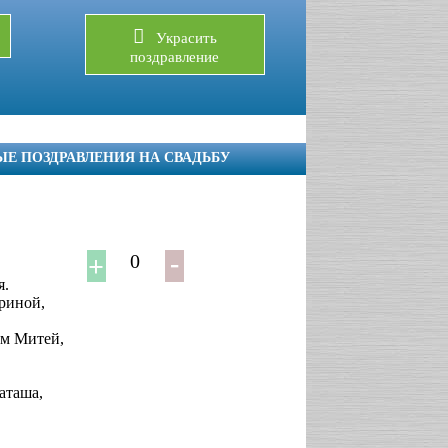
Украсить
поздравление
ЫЕ ПОЗДРАВЛЕНИЯ НА СВАДЬБУ
0
я.
ариной,
ым Митей,
аташа,