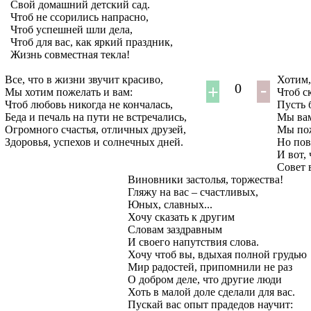
Свой домашний детский сад.
Чтоб не ссорились напрасно,
Чтоб успешней шли дела,
Чтоб для вас, как яркий праздник,
Жизнь совместная текла!
Все, что в жизни звучит красиво,
Хотим,
0
Мы хотим пожелать и вам:
Чтоб с
Чтоб любовь никогда не кончалась,
Пусть 
Беда и печаль на пути не встречались,
Мы вам
Огромного счастья, отличных друзей,
Мы пож
Здоровья, успехов и солнечных дней.
Но пов
И вот,
Совет 
Виновники застолья, торжества!
Гляжу на вас – счастливых,
Юных, славных...
Хочу сказать к другим
Словам заздравным
И своего напутствия слова.
Хочу чтоб вы, вдыхая полной грудью
Мир радостей, припомнили не раз
О добром деле, что другие люди
Хоть в малой доле сделали для вас.
Пускай вас опыт прадедов научит: