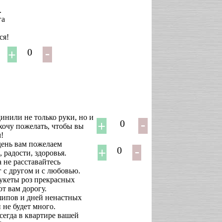
.
га
ся!
0
инили не только руки, но и
0
 хочу пожелать, чтобы вы
!
день вам пожелаем
0
, радости, здоровья.
 не расставайтесь
 с другом и с любовью.
укеты роз прекрасных
т вам дорогу.
шипов и дней ненастных
 не будет много.
сегда в квартире вашей