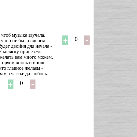
 чтоб музыка звучала,
0
кучно не было вдвоем.
будет двойня для начала -
 коляску привезем.
елать вам много можем,
торяем вновь и вновь:
 что главное желаем -
вам, счастье да любовь.
0