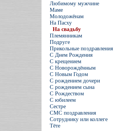
Любимому мужчине
Маме
Молодожёнам
На Пасху
На свадьбу
Племянникам
Подруге
Прикольные поздравления
С Днем Рождения
С крещением
С Новорождённым
С Новым Годом
С рождением дочери
С рождением сына
С Рождеством
С юбилеем
Сестре
СМС поздравления
Сотруднику или коллеге
Тёте