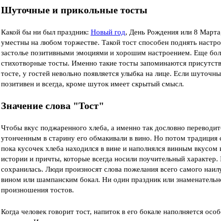
Шуточные и прикольные тосты
Какой бы ни был праздник:
Новый год
, День Рождения или 8 Марта
уместны на любом торжестве. Такой тост способен поднять настр
застолье позитивными эмоциями и хорошим настроением. Еще бо
стихотворные тосты. Именно такие тосты запоминаются присутст
тосте, у гостей невольно появляется улыбка на лице. Если шуточны
позитивен и всегда, кроме шуток имеет скрытый смысл.
Значение слова "Тост"
Чтобы вкус поджаренного хлеба, а именно так дословно переводитс
утонченным в старину его обмакивали в вино. Но потом традиция с
пока кусочек хлеба находился в вине и наполнялся винным вкусом
истории и причты, которые всегда носили поучительный характер. И
сохранилась. Люди произносят слова пожелания всего самого наил
вином или шампанским бокал. Ни один праздник или знаменательно
произношения тостов.
Когда человек говорит тост, напиток в его бокале наполняется особ