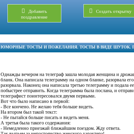
Добавить
Создать открытку
поздравление
ЮМОРНЫЕ ТОСТЫ И ПОЖЕЛАНИЯ. ТОСТЫ В ВИДЕ ШУТОК.
Однажды вечером на телеграф зашла молодая женщина и дрожа
бланк. Она написала телеграмму на одном бланке, разорвала его,
разорвала. Наконец она написала третью телеграмму и подала е
побыстрее отправить. Когда телеграмма была послана, и отправ
телеграфист поинтересовался двумя первыми.
Вот что было написано в первой:
- Все кончено. Не желаю тебя больше видеть.
На втором был такой текст:
- Не пытайся больше писать и видеть меня.
А третья была такого содержания:
- Немедленно приезжай ближайшим поездом. Жду ответа.
Так выпьем за непостоянство женского характера!