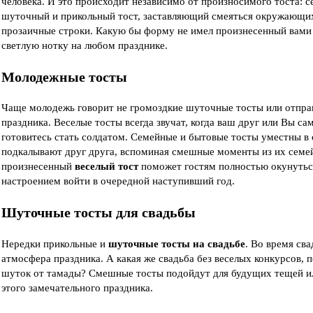
человека. И это происходит независимо от произносимого тоста: 
шуточный и прикольный тост, заставляющий смеяться окружающих.
прозаичные строки. Какую бы форму не имел произнесенный вами т
светлую нотку на любом празднике.
Молодежные тосты
Чаще молодежь говорит не громоздкие шуточные тосты или отпра
праздника. Веселые тосты всегда звучат, когда ваш друг или Вы са
готовитесь стать солдатом. Семейные и бытовые тосты уместны в
подкалывают друг друга, вспоминая смешные моменты из их семе
произнесенный
веселый тост
поможет гостям полностью окунутьс
настроением войти в очередной наступивший год.
Шуточные тосты для свадьбы
Нередки прикольные и
шуточные тосты на свадьбе
. Во время св
атмосфера праздника. А какая же свадьба без веселых конкурсов, 
шуток от тамады? Смешные тосты подойдут для будущих тещей или
этого замечательного праздника.