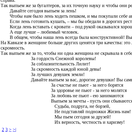
справа.
Так выпьем же за бугалтеров, за их точную науку и чтобы они 
Давайте сегодня выпьем за лень!
Чтобы нам было лень ходить пешком, и мы покупали себе а
Если лень готовить кушать, – мы бы обедали в дорогих рест
Когда лень вставать с кровати – под рукой оказывался хор
А еще лучше – любимый человек.
В общем, чтобы наша лень всегда была конструктивной! Вып
На Кавказе в женщине больше других ценятся три качества: это
скромность.
Так выпьем же за то, чтобы ни одна женщина не скрывала в себе
За гордость Снежной королевы!
За соблазнительность Лилит!
За скромность каждой юной девы!
За лучших девушек земли!
Давайте выпьем за вас, дорогие девушки! Вы са
За счастье не пьют - за него борятся
За здоровье не пьют - за него молятся
За любовь не пьют - ею занимаются
Выпьем за мечты - пусть они сбываютс
Судьба, подруга, не борзей,
Не подставляй подножки Жизнь нам!
Мы пьем сегодня за друзей!
Их верность, честность и харизму!
1
2
3
>
>|