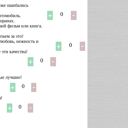
реже ошибались
0
втомобиль.
оранах.
оший фильм или книга.
ьем за это!
 любовь, нежность и
0
 эти качества!
0
мые лучшие!
0
я!
0