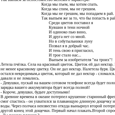
Когда мы пъем, мы хотим спать.
Когда мы спим, мы не грешим.
Когда мы не грешим, мы попадаем в рай.
Так выпьем же за то, что бы попасть в рай
Среди цветов поставил я
Кувшин в тени ночной
И одиноко пью вино,
И друга нет со мной.
Но в собутыльники луну
Позвал я в добрый час.
И тень свою я пригласил,
И трое стало нас...
Выпьем за изобретателя "на троих"!
Летела пчёлка. Села на красивый цветок. Цветок ей дал нектар.
не менее красивому цветку. Он не дал нектар. Налетела буря. Цв
остался невредимым,а цветок, который не дал нектар - сломался
давали и не ломались.
- Девушки, пускай на вашем сотовом телефоне всегда будет пол
зарядка вашего аккумулятора будет всегда полной!
- Короче, девушки, будьте доступными!
В древние времена в океане потерпел крушение старинный фрег
смог спастись - он ухватился за плавающую длинную дощечку и
воды. Через полчаса неизвестно откуда вынырнул второй потер
другой конец этой дощечки. Первый начал плакать.Второй спро