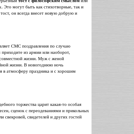
серьезный
тост с философским смыслом
или
 Это могут быть как стихотворные, так и
ост, он всегда внесет новую добрую и
вляет СМС поздравления по случаю
м приходите из армии или наоборот,
 совместной жизни. Муж с женой
йной жизни. В новогоднюю ночь
я в атмосферу праздника и с хорошим
адебного торжества царит какая-то особая
песен, сценок с переодеваниями и прикольных
 свекровей, свидетелей и других гостей