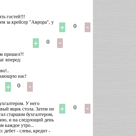
ть гостей!!!
ем за крейсер "Аврора", у
0
0
ым пришел?!
аг вперед:
во!..
ывающую нас!
0
хгалтером. У него
0
евый ящик стола. Затем он
стал старшим бухгалтером,
нсию, и на следующий день
м каждое утро...
дебет - слева, кредит -