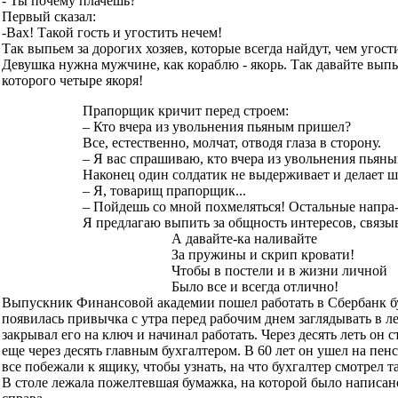
- Ты почему плачешь?
Первый сказал:
-Вах! Такой гость и угостить нечем!
Так выпьем за дорогих хозяев, которые всегда найдут, чем угости
Девушка нужна мужчине, как кораблю - якорь. Так давайте выпь
которого четыре якоря!
Прапорщик кричит перед строем:
– Кто вчера из увольнения пьяным пришел?
Все, естественно, молчат, отводя глаза в сторону.
– Я вас спрашиваю, кто вчера из увольнения пьян
Наконец один солдатик не выдерживает и делает ш
– Я, товарищ прапорщик...
– Пойдешь со мной похмеляться! Остальные напра-
Я предлагаю выпить за общность интересов, связ
А давайте-ка наливайте
За пружины и скрип кровати!
Чтобы в постели и в жизни личной
Было все и всегда отлично!
Выпускник Финансовой академии пошел работать в Сбербанк бу
появилась привычка с утра перед рабочим днем заглядывать в л
закрывал его на ключ и начинал работать. Через десять леть он 
еще через десять главным бухгалтером. В 60 лет он ушел на пе
все побежали к ящику, чтобы узнать, на что бухгалтер смотрел та
В столе лежала пожелтевшая бумажка, на которой было написано: 