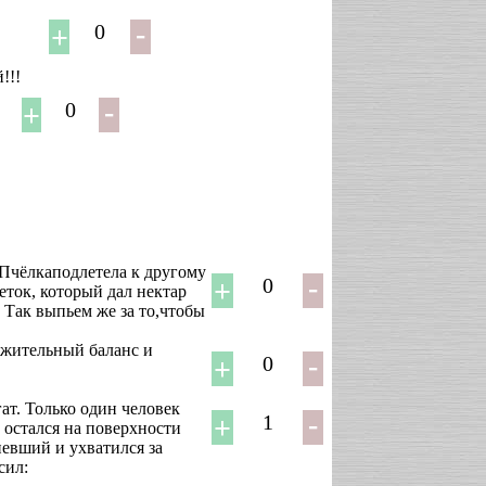
0
!!!
0
 Пчёлкаподлетела к другому
0
еток, который дал нектар
. Так выпьем же за то,чтобы
ожительный баланс и
0
ат. Только один человек
1
 остался на поверхности
певший и ухватился за
сил: