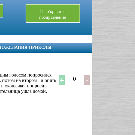
Украсить
поздравление
 ПОЖЕЛАНИЯ-ПРИКОЛЫ
щим голосом попросился
0
 потом на втором - и опять
е в окошечко, попросив
ительница ушла домой,